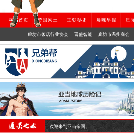
网站首页
帝国风土
王朝秘史
晨曦早报
星
廊坊市饭店行业协会
晋盛智能
廊坊市温州商会
欢迎来到亚当帝国。