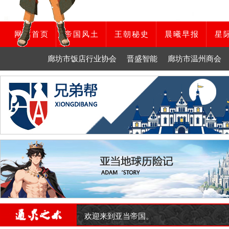
网站首页
帝国风土
王朝秘史
晨曦早报
星
廊坊市饭店行业协会
晋盛智能
廊坊市温州商会
欢迎来到亚当帝国。